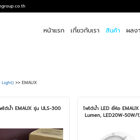
ngroup.co.th
หน้าแรก
เกี่ยวกับเรา
สินค้า
ผลงา
 Light)
>> EMAUX
ฟใต้น้ำ EMAUX รุ่น ULS-300
ไฟใต้น้ำ LED ยี่ห้อ EMAUX 
Lumen, LED20W-50W/1