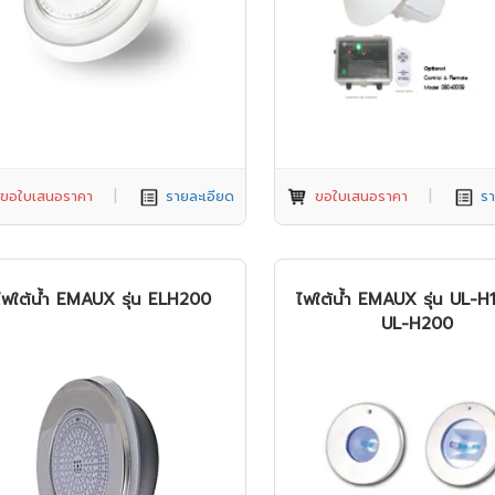
|
|
ขอใบเสนอราคา
รายละเอียด
ขอใบเสนอราคา
รา
ไฟใต้น้ำ EMAUX รุ่น ELH200
ไฟใต้น้ำ EMAUX รุ่น UL-
UL-H200