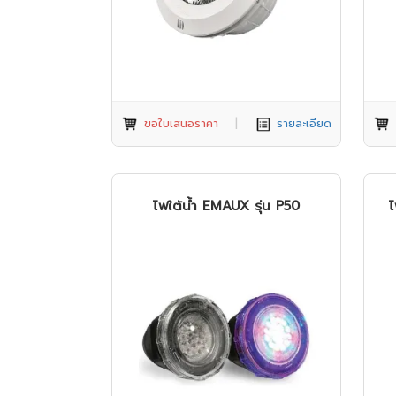
|
ขอใบเสนอราคา
รายละเอียด
ไฟใต้น้ำ EMAUX รุ่น P50
ไ