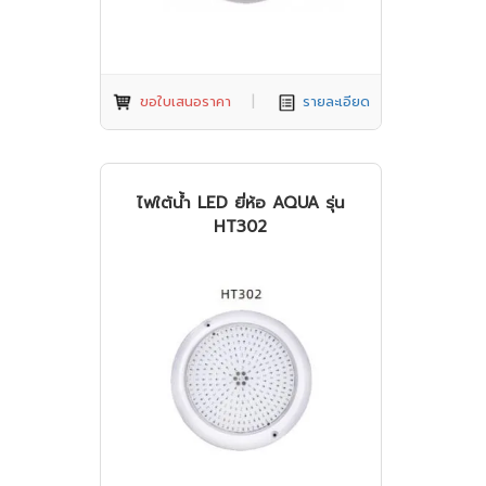
|
ขอใบเสนอราคา
รายละเอียด
ไฟใต้น้ำ LED ยี่ห้อ AQUA รุ่น
HT302