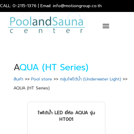
CALL: 0-2115-1376 | Email: info@motiongroup.co.th
Toggle
navigation
A
QUA (HT Series)
สินค้า
>>
Pool store
>>
กลุ่มไฟใต้น้ำ (Underwater Light)
>>
AQUA (HT Series)
ไฟใต้น้ำ LED ยี่ห้อ AQUA รุ่น
HT001