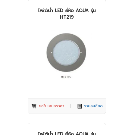
ไฟใต้น้ำ LED ยี่ห้อ AQUA รุ่น
HT219
|
ขอใบเสนอราคา
รายละเอียด
ไฟใต้น้ำ LED ยี่ห้อ AQUA รุ่น