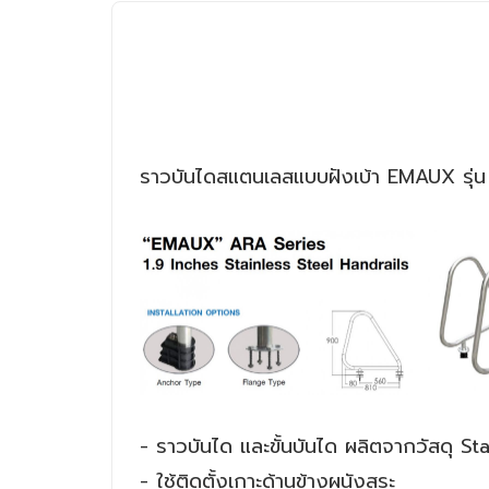
ราวบันไดสแตนเลสแบบฝังเบ้า EMAUX รุ่
- ราวบันได และขั้นบันได ผลิตจากวัสดุ 
- ใช้ติดตั้งเกาะด้านข้างผนังสระ