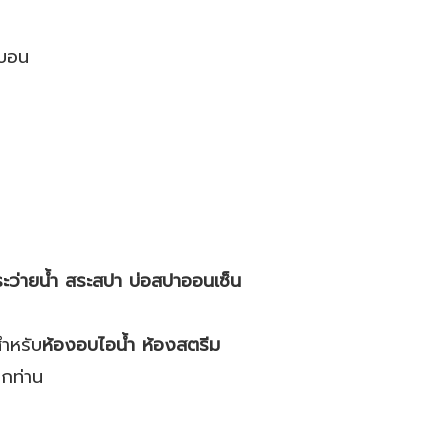
งบอน
ะว่ายน้ำ สระสปา บ่อสปาออนเซ็น
สำหรับ
ห้องอบไอน้ำ ห้องสตรีม
ุกท่าน