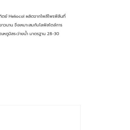
ตย์ Heliocol ผลิตจากโพลีโพรพีลีนที่
้ยาวนาน จึงเหมาะสมกับไลฟ์สไตล์การ
ด อุณหภูมิสระว่ายน้ำ มาตรฐาน 28-30