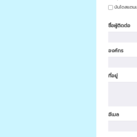
บันไดสแตนเล
ชื่อผู้ติดต่อ
องค์กร
ที่อยู่
อีเมล