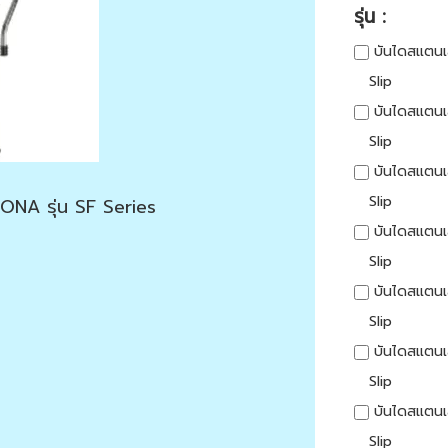
รุ่น :
บันไดสแตนเล
Slip
บันไดสแตนเล
Slip
บันไดสแตนเล
Slip
ONA รุ่น SF Series
บันไดสแตนเล
Slip
บันไดสแตนเล
Slip
บันไดสแตนเล
Slip
บันไดสแตนเล
Slip