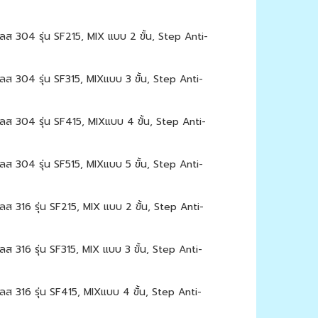
ส 304 รุ่น SF215, MIX แบบ 2 ขั้น, Step Anti-
ส 304 รุ่น SF315, MIXแบบ 3 ขั้น, Step Anti-
ส 304 รุ่น SF415, MIXแบบ 4 ขั้น, Step Anti-
ส 304 รุ่น SF515, MIXแบบ 5 ขั้น, Step Anti-
ส 316 รุ่น SF215, MIX แบบ 2 ขั้น, Step Anti-
ส 316 รุ่น SF315, MIX แบบ 3 ขั้น, Step Anti-
ส 316 รุ่น SF415, MIXแบบ 4 ขั้น, Step Anti-