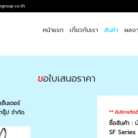
ngroup.co.th
หน้าแรก
เกี่ยวกับเรา
สินค้า
ผลงา
ข
อใบเสนอราคา
เซ็นเตอร์
กรุ๊ป จำกัด
** มีบริการติด
ชื่อสินค้า 
SF Series