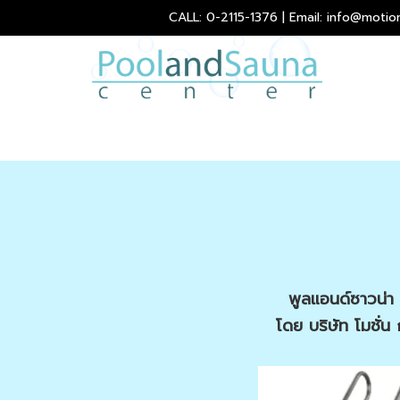
CALL: 0-2115-1376 | Email: info@motio
พูลแอนด์ซาวน่า 
โดย บริษัท โมชั่น 